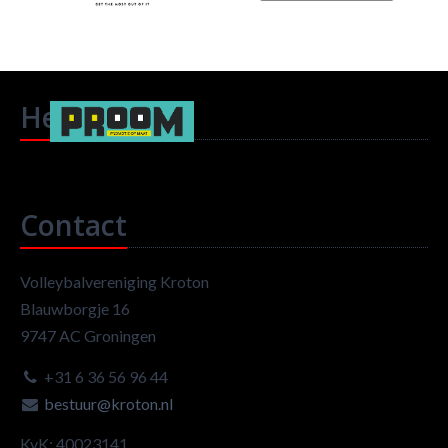
Headlines
Contact
Volleybalvereniging Kroton
Blauwborgje 16
9747 AC Groningen
+31 6 36 56 96 44
bestuur@kroton.nl
KvK: 40023141