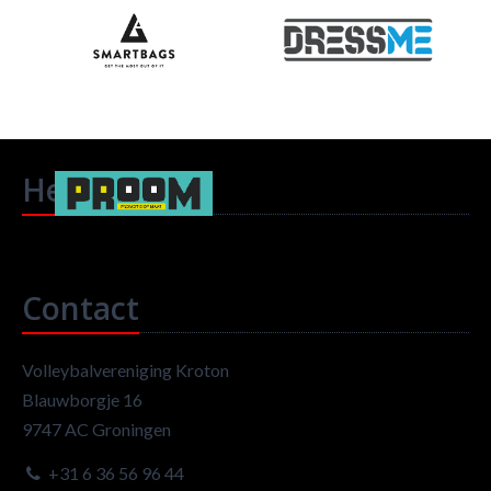
Headlines
Contact
Volleybalvereniging Kroton
Blauwborgje 16
9747 AC Groningen
+31 6 36 56 96 44