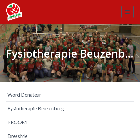
Toggl
navig
Fysiotherapie Beuzenberg
Word Donateur
Fysiotherapie Beuzenberg
PROOM
DressMe