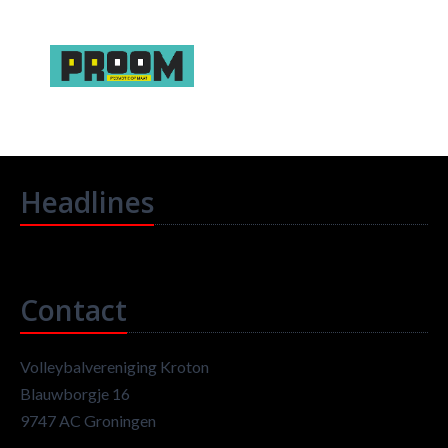
Headlines
Contact
Volleybalvereniging Kroton
Blauwborgje 16
9747 AC Groningen