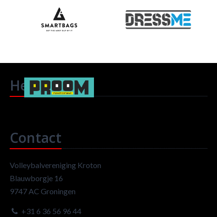
Headlines
Contact
Volleybalvereniging Kroton
Blauwborgje 16
9747 AC Groningen
+31 6 36 56 96 44