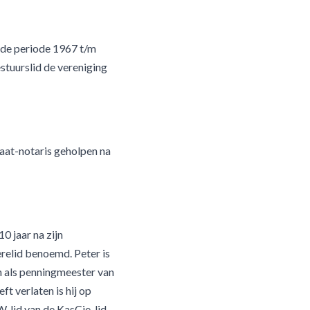
n de periode 1967 t/m
stuurslid de vereniging
daat-notaris geholpen na
0 jaar na zijn
erelid benoemd. Peter is
en als penningmeester van
ft verlaten is hij op
 lid van de KasCie, lid