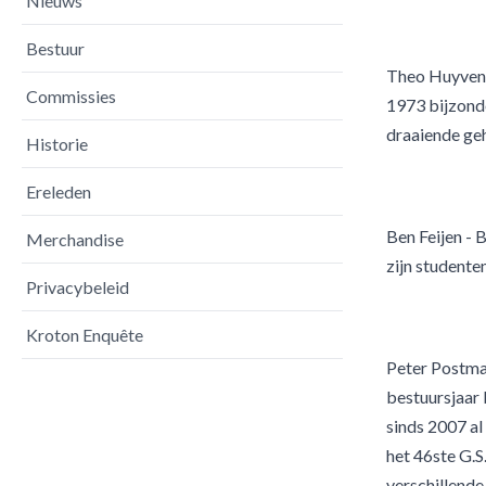
Nieuws
Bestuur
Theo Huyvene
Commissies
1973 bijzonde
draaiende ge
Historie
Ereleden
Ben Feijen - B
Merchandise
zijn studente
Privacybeleid
Kroton Enquête
Peter Postm
bestuursjaar 
sinds 2007 al
het 46ste G.S.
verschillende