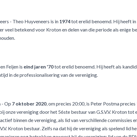
ers - Theo Huyveneers is in
1974
tot erelid benoemd. Hij heeft i
r veel betekend voor Kroton en delen van die periode als enige be
houden.
en Feijen is
eind jaren '70
tot erelid benoemd. Hij heeft als kandi
ntijd in de professionalisering van de vereniging.
a - Op
7 oktober 2020
, om precies 20:00, is Peter Postma precies 1
bij onze vereniging door het 56ste bestuur van G.S.V.V. Kroton tot 
 actief binnen de vereniging, als lid van verschillende commissies 
V.V. Kroton bestuur. Zelfs na dat hij de vereniging als spelend lid hee
 manieren nog betrokken geweest bij de vereniging: lid van de RDW,