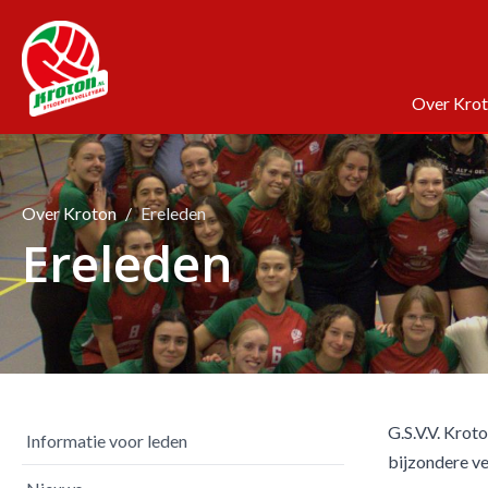
Over Kro
Over Kroton
Ereleden
Ereleden
G.S.V.V. Krot
Informatie voor leden
bijzondere ve