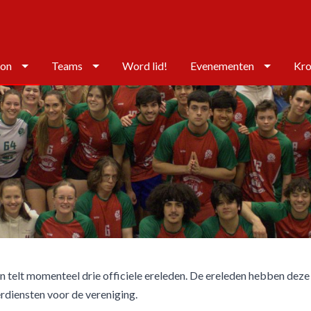
ton
Teams
Word lid!
Evenementen
Kro
on telt momenteel drie officiele ereleden. De ereleden hebben dez
rdiensten voor de vereniging.