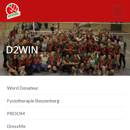
Toggl
navig
D2WIN
Word Donateur
Fysiotherapie Beuzenberg
PROOM
DressMe