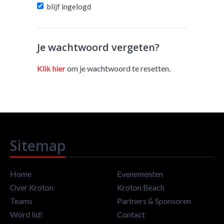
blijf ingelogd
Je wachtwoord vergeten?
Klik hier
om je wachtwoord te resetten.
Sitemap
Home
Evenementen
Over Kroton
Kroton Beach
Teams
Partners & Sponsoren
Word lid!
Contact