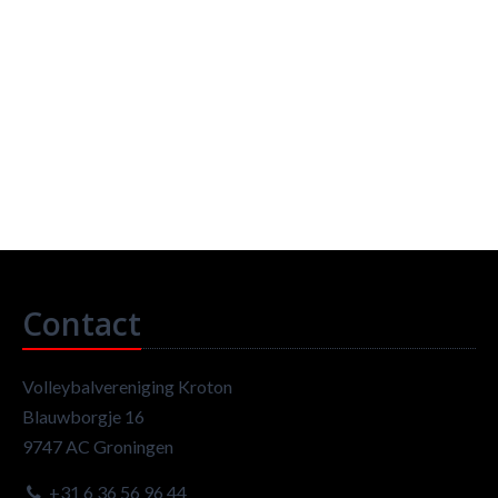
Contact
Volleybalvereniging Kroton
Blauwborgje 16
9747 AC Groningen
+31 6 36 56 96 44