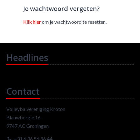
Je wachtwoord vergeten?
Klik hier
om je wachtwoord te resetten.
Headlines
Contact
Volleybalvereniging Kroton
Blauwborgje 16
9747 AC Groningen
+31 6 36 56 96 44