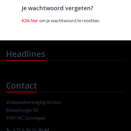
Je wachtwoord vergeten?
Klik hier
om je wachtwoord te resetten.
Headlines
Contact
Volleybalvereniging Kroton
Blauwborgje 16
9747 AC Groningen
+31 6 36 56 96 44