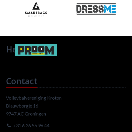
Headlines
Contact
Volleybalvereniging Kroton
Blauwborgje 16
9747 AC Groningen
+31 6 36 56 96 44