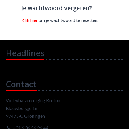
Je wachtwoord vergeten?
Klik hier
om je wachtwoord te resetten.
Headlines
Contact
Volleybalvereniging Kroton
Blauwborgje 16
9747 AC Groningen
+31 6 36 56 96 44